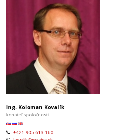
Ing. Koloman Kovalík
konateľ spoločnosti
+421 905 613 160
kovalik@maxiss.sk