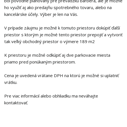
bol pôvodne plánovaný pre prevádzku barbera, ale je možné
ho využiť aj ako predajňu spotrebného tovaru, alebo na
kancelárske účely. Výber je len na Vás.
V prípade záujmu je možné k tomuto priestoru dokúpiť ďalší
priestor s ktorým je možné tento priestor prepojiť a vytvoriť
tak veľký obchodný priestor o výmere 189 m2
K priestoru je možné odkúpiť aj dve parkovacie miesta
priamo pred ponúkaným priestorom.
Cena je uvedená vrátane DPH na ktorú je možné si uplatniť
vrátku.
Pre viac informácií alebo obhliadku ma neváhajte
kontaktovať.