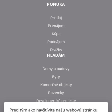
PONUKA
Predaj
Prenájom
Kúpa
Podnájom
Dražby
HĽADÁM
Domy a budovy
Byty
Komerčné objekty
Pozemky
Developerské projekty
INFO
Pred tým ako navštívite našu webovú stránku