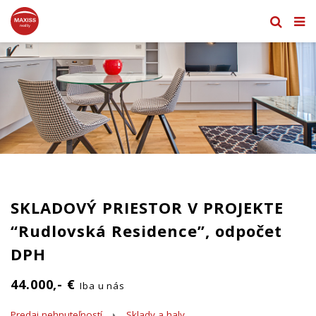
SKLADOVÝ PRIESTOR V PROJEKTE
“Rudlovská Residence”, odpočet
DPH
44.000,- €
Iba u nás
Predaj nehnuteľností
Sklady a haly