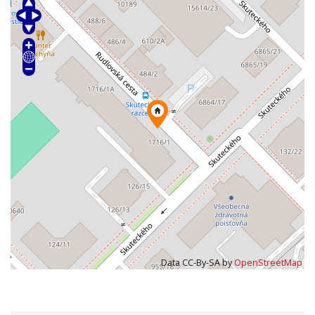
Data CC-By-SA by
OpenStreetMap