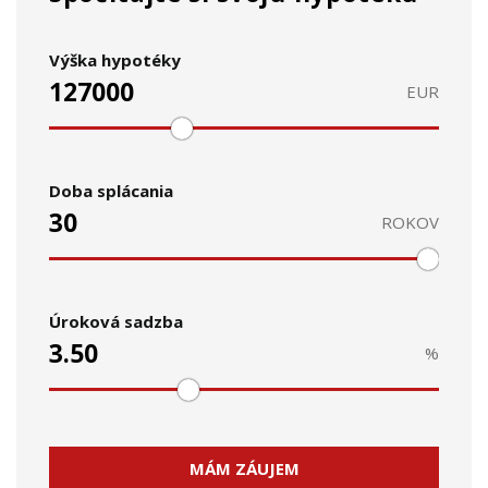
Výška hypotéky
EUR
Doba splácania
ROKOV
Úroková sadzba
%
MÁM ZÁUJEM