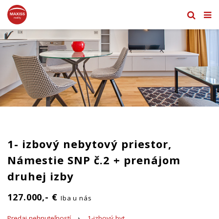
1- izbový nebytový priestor,
Námestie SNP č.2 + prenájom
druhej izby
127.000,- €
Iba u nás
Predaj nehnuteľností
1-izbový byt