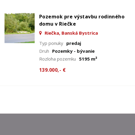
Pozemok pre výstavbu rodinného
domu v Riečke
Riečka, Banská Bystrica
Typ ponuky
predaj
Druh
Pozemky - bývanie
Rozloha pozemku
5195 m²
139.000,- €