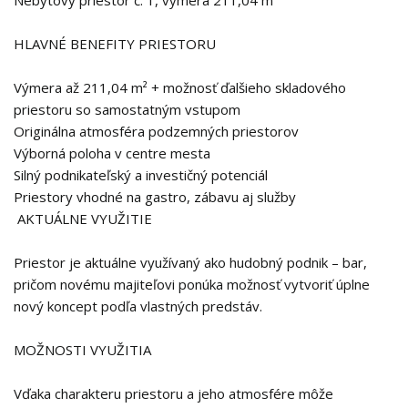
Nebytový priestor č. 1, výmera 211,04 m²
HLAVNÉ BENEFITY PRIESTORU
Výmera až 211,04 m² + možnosť ďalšieho skladového
priestoru so samostatným vstupom
Originálna atmosféra podzemných priestorov
Výborná poloha v centre mesta
Silný podnikateľský a investičný potenciál
Priestory vhodné na gastro, zábavu aj služby
AKTUÁLNE VYUŽITIE
Priestor je aktuálne využívaný ako hudobný podnik – bar,
pričom novému majiteľovi ponúka možnosť vytvoriť úplne
nový koncept podľa vlastných predstáv.
MOŽNOSTI VYUŽITIA
Vďaka charakteru priestoru a jeho atmosfére môže