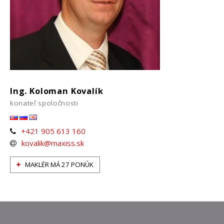
Ing. Koloman Kovalík
konateľ spoločnosti
+421 905 613 160
kovalik@maxiss.sk
MAKLÉR MÁ 27 PONÚK