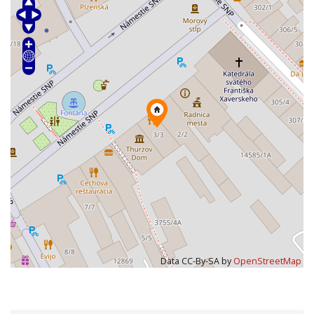
Data CC-By-SA by
OpenStreetMap