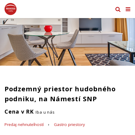
Podzemný priestor hudobného
podniku, na Námestí SNP
Cena v RK
Iba u nás
Predaj nehnuteľností
Gastro priestory