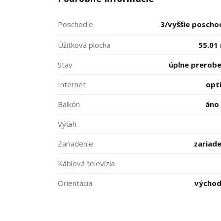
Poschodie
3/vyššie poscho
Úžitková plocha
55.01
Stav
úplne prerob
Internet
opt
Balkón
áno 
Výťah
Zariadenie
zariad
Káblová televízia
Orientácia
výcho