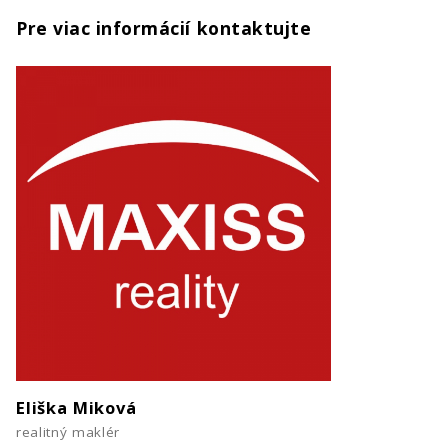
Pre viac informácií kontaktujte
Eliška Miková
realitný maklér