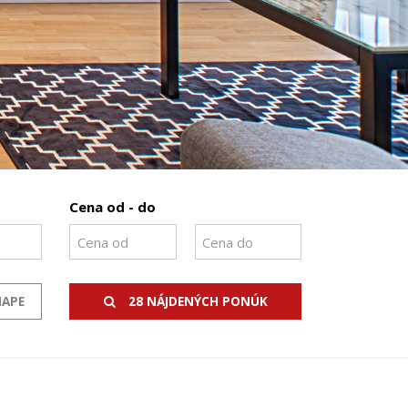
Cena od - do
MAPE
28 NÁJDENÝCH PONÚK