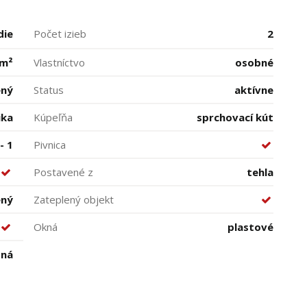
die
Počet izieb
2
 m²
Vlastníctvo
osobné
ený
Status
aktívne
ika
Kúpeľňa
sprchovací kút
- 1
Pivnica
Postavené z
tehla
ený
Zateplený objekt
Okná
plastové
dná