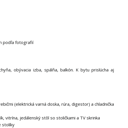
 podľa fotografií
yňa, obývacia izba, spálňa, balkón. K bytu prislúcha aj
ičmi (elektrická varná doska, rúra, digestor) a chladnička
, vitrína, jedálenský stôl so stoličkami a TV skrinka
 stolíky