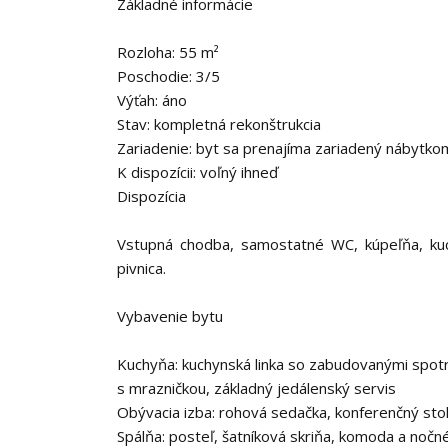
Základné informácie
Rozloha: 55 m²
Poschodie: 3/5
Výťah: áno
Stav: kompletná rekonštrukcia
Zariadenie: byt sa prenajíma zariadený nábytkom
K dispozícii: voľný ihneď
Dispozícia
Vstupná chodba, samostatné WC, kúpeľňa, kuch
pivnica.
Vybavenie bytu
Kuchyňa: kuchynská linka so zabudovanými spotreb
s mrazničkou, základný jedálenský servis
Obývacia izba: rohová sedačka, konferenčný stolík
Spálňa: posteľ, šatníková skriňa, komoda a nočné