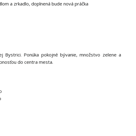
dlom a zrkadlo, doplnená bude nová práčka
kej Bystrici. Ponúka pokojné bývanie, množstvo zelene a
pnosťou do centra mesta.
o
o