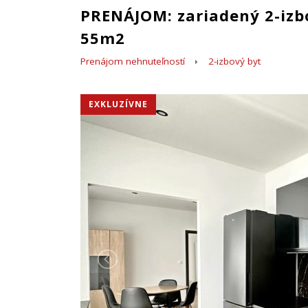
PRENÁJOM: zariadený 2-izbo
55m2
Prenájom nehnuteľností
2-izbový byt
EXKLUZÍVNE